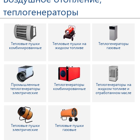
теплогенераторы
Тепловые пушки
Тепловые пушки на
Теплогенераторы
комбинированные
жидком топливе
газовые
Промышленные
Теплогенераторы
Теплогенераторы на
теплогенераторы
комбинированные
жидком топливе и
электрические
отработанном масле
Тепловые пушки
Тепловые пушки
электрические
газовые