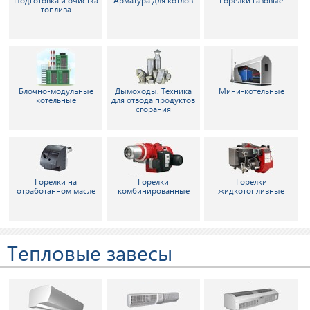
Подготовка и очистка
Арматура для котлов
Горелки газовые
топлива
Блочно-модульные
Дымоходы. Техника
Мини-котельные
котельные
для отвода продуктов
сгорания
Горелки на
Горелки
Горелки
отработанном масле
комбинированные
жидкотопливные
Тепловые завесы