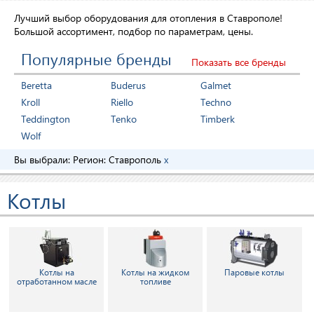
Лучший выбор оборудования для отопления в Ставрополе!
Большой ассортимент, подбор по параметрам, цены.
Популярные бренды
Показать все бренды
Beretta
Buderus
Galmet
Kroll
Riello
Techno
Teddington
Tenko
Timberk
Wolf
Вы выбрали:
Регион:
Ставрополь
x
Котлы
Котлы на
Котлы на жидком
Паровые котлы
отработанном масле
топливе